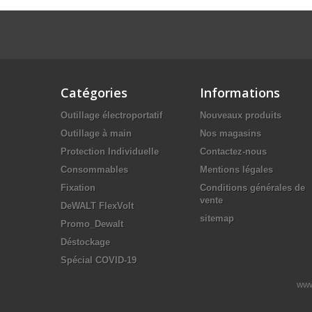
Catégories
Informations
Outillage électroportatif
Nouveaux produits
Outillage à main
Nos magasins
Protection Individuelle
Contactez-nous
Consommables
Mentions légales
Fixation
Conditions générales de
vente
DeWALT FlexVolt
sitemap
Promo_Dewalt
Déstockage
Spécial COVID-19
www