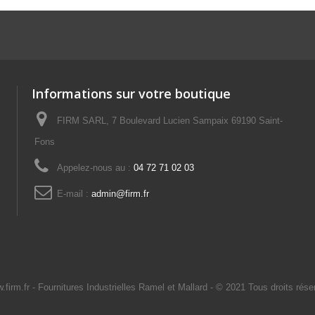
Informations sur votre boutique
FIRM SARL, 7 Boulevard Lucien Sampaix 69190 Saint-
Fons
Appelez-nous au :
04 72 71 02 03
E-mail :
admin@firm.fr
.firm.fr
- Fournitures Industrielles Ramel et Mallard -
© 2021 Tous droits rése