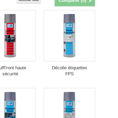
Comparer (
0
)
ffl'ront haute
Décolle étiquettes
sécurité
FPS