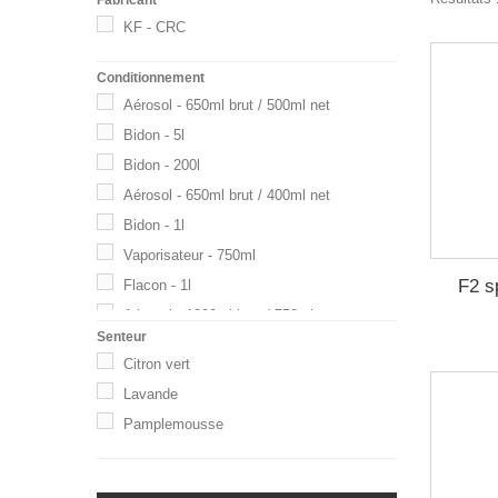
KF - CRC
Conditionnement
Aérosol - 650ml brut / 500ml net
Bidon - 5l
Bidon - 200l
Aérosol - 650ml brut / 400ml net
Bidon - 1l
Vaporisateur - 750ml
F2 s
Flacon - 1l
Aérosol - 1000ml brut / 750ml net
Senteur
Aérosol - 650ml brut / 345ml net
Citron vert
Bidon - 20l
Lavande
Bidon - 750ml
Pamplemousse