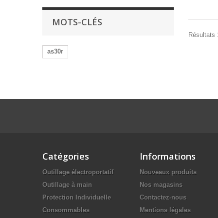
MOTS-CLÉS
Résultats 
as30r
Catégories
Informations
Outillage électroportatif
Nouveaux produits
Outillage à main
Nos magasins
Protection Individuelle
Contactez-nous
Consommables
Mentions légales