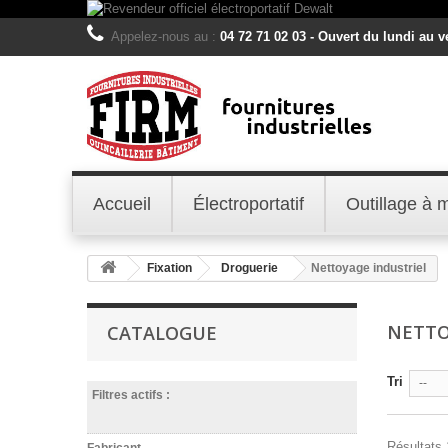
Appelez-nous au :
04 72 71 02 03 - Ouvert du lundi au 
Accueil
Électroportatif
Outillage à 
Fixation
Droguerie
Nettoyage industriel
NETTO
CATALOGUE
Tri
--
Filtres actifs :
Résultats 
Fabricant