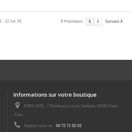
1 - 12 sur 18.
Précédent
1
2
Suivant
Informations sur votre boutique
FIRM SARL, 7 Boulevard Lucien Sampaix 69190 Saint-
Fons
Appelez-nous au :
04 72 71 02 03