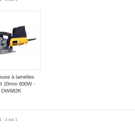
euse à lamelles
lt 20mm 600W -
DW682K
 - 1 sur 1.