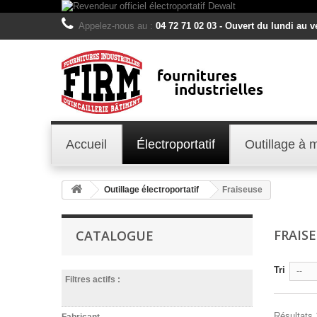
Appelez-nous au :
04 72 71 02 03 - Ouvert du lundi au 
Accueil
Électroportatif
Outillage à 
Outillage électroportatif
Fraiseuse
FRAIS
CATALOGUE
Tri
--
Filtres actifs :
Résultats 1
Fabricant