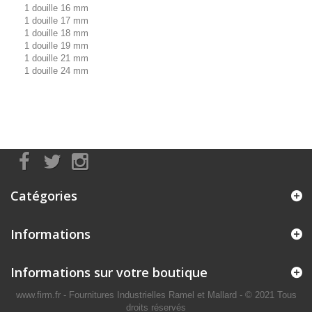
1 douille 16 mm
1 douille 17 mm
1 douille 18 mm
1 douille 19 mm
1 douille 21 mm
1 douille 24 mm
Catégories
Informations
Informations sur votre boutique
www.firm.fr
- Fournitures Industrielles Ramel et Mallard -
© 2021 Tous
droits réservés