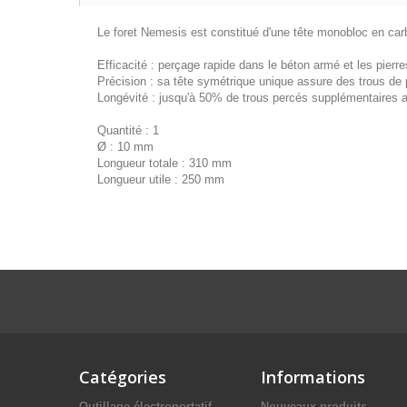
Le foret Nemesis est constitué d'une tête monobloc en carb
Efficacité : perçage rapide dans le béton armé et les pierre
Précision : sa tête symétrique unique assure des trous de 
Longévité : jusqu'à 50% de trous percés supplémentaires a
Quantité : 1
Ø : 10 mm
Longueur totale : 310 mm
Longueur utile : 250 mm
Catégories
Informations
Outillage électroportatif
Nouveaux produits