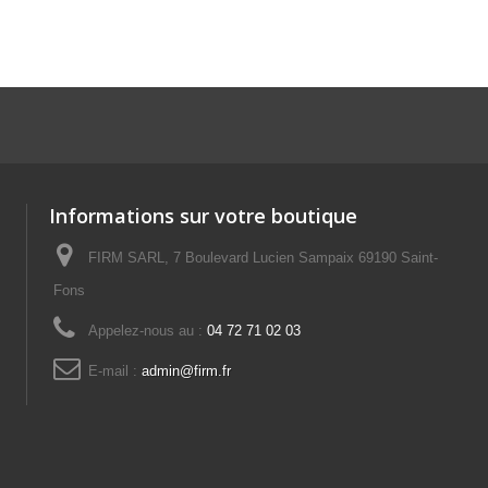
Informations sur votre boutique
FIRM SARL, 7 Boulevard Lucien Sampaix 69190 Saint-
Fons
Appelez-nous au :
04 72 71 02 03
E-mail :
admin@firm.fr