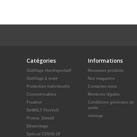
Catégories
Informations
Outillage électroportatif
Nouveaux produits
Outillage à main
Nos magasins
Protection Individuelle
Contactez-nous
Consommables
Mentions légales
Fixation
Conditions générales de
vente
DeWALT FlexVolt
sitemap
Promo_Dewalt
Déstockage
Spécial COVID-19