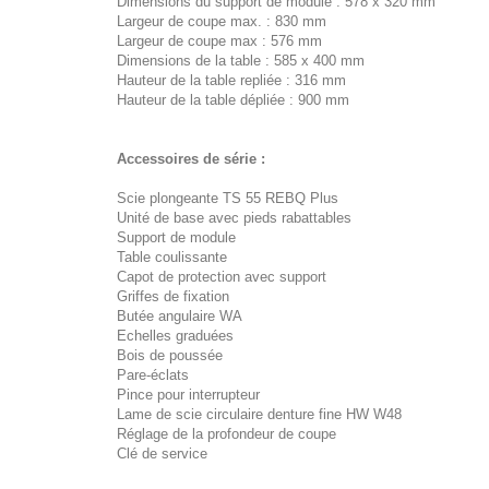
Dimensions du support de module : 578 x 320 mm
Largeur de coupe max. : 830 mm
Largeur de coupe max : 576 mm
Dimensions de la table : 585 x 400 mm
Hauteur de la table repliée : 316 mm
Hauteur de la table dépliée : 900 mm
Accessoires de série :
Scie plongeante TS 55 REBQ Plus
Unité de base avec pieds rabattables
Support de module
Table coulissante
Capot de protection avec support
Griffes de fixation
Butée angulaire WA
Echelles graduées
Bois de poussée
Pare-éclats
Pince pour interrupteur
Lame de scie circulaire denture fine HW W48
Réglage de la profondeur de coupe
Clé de service