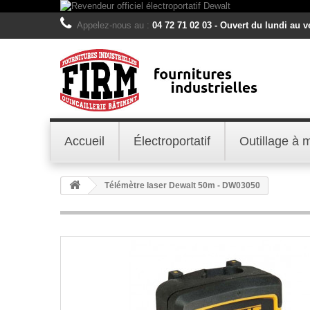
Appelez-nous au :
04 72 71 02 03 - Ouvert du lundi au 
Accueil
Électroportatif
Outillage à 
Télémètre laser Dewalt 50m - DW03050