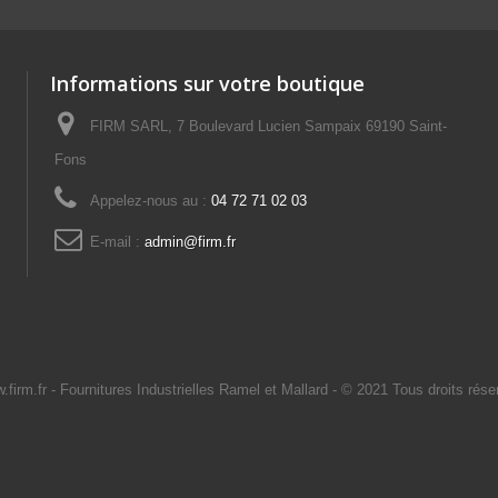
Informations sur votre boutique
FIRM SARL, 7 Boulevard Lucien Sampaix 69190 Saint-
Fons
Appelez-nous au :
04 72 71 02 03
E-mail :
admin@firm.fr
.firm.fr
- Fournitures Industrielles Ramel et Mallard -
© 2021 Tous droits rése