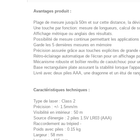
Avantages produit :
Plage de mesure jusqu'à 50m et sur cette distance, la dé
Une touche par fonction: mesure de longueurs, calcul de sup
Affichage métrique ou anglais des résultats.
Possibilité de mesure continue permettant les applicatio
Garde les 5 dernières mesures en mémoire
Précision assurée grâce aux touches explicites de grande
Rétro-éclairage automatique de l'écran pour un affichage par
Mécanisme robuste et boîtier revêtu de caoutchouc pour un
Base rectangulaire plate assurant la stabilité lorsque l'appar
Livré avec deux piles AAA, une dragonne et un étui de rang
Caractéristiques techniques :
Type de laser : Class 2
Précision : +/- 1.5mm/m
Visibilité en intérieur : 50 m
Source d'énergie : 2 piles 1.5V LR03 (AAA)
Raccordement au trépied -
Poids avec piles : 0.15 kg
Largeur : 58 mm