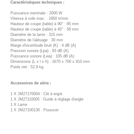
Caractéristiques techniques :
Puissance nominale : 2000 W
Vitesse à vide max. : 2950 tr/min
Hauteur de coupe (table) à 90° : 85 mm
Hauteur de coupe (table) à 45° : 58 mm
Diamètre de la lame : 315 mm
Diamètre de l'alésage : 30 mm
Marge d'incertitude bruit (K) : 4 dB (A)
Pression sonore (Lpa) : 93 dB (A)
Puissance sonore (Lwa) : 105 dB (A)
Dimensions (L x l x h) : 1670 x 700 x 810 mm
Poids net : 52,9 kg
Accessoires de série :
1 X JM27170004 : Clé à ergot
1 X JM27110005 : Guide à réglage d'angle
1 X Lame
1 X JM27100130 : Poussoir