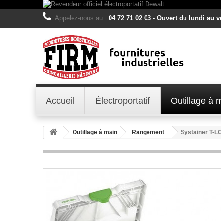
Appelez-nous au :
04 72 71 02 03 - Ouvert du lundi au 
Accueil
Électroportatif
Outillage à 
Outillage à main
Rangement
Systainer T-L