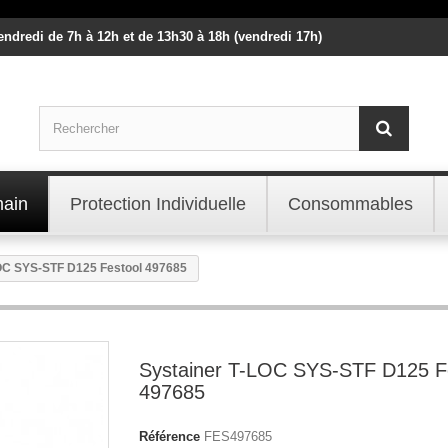
vendredi de 7h à 12h et de 13h30 à 18h (vendredi 17h)
main
Protection Individuelle
Consommables
OC SYS-STF D125 Festool 497685
Systainer T-LOC SYS-STF D125 F
497685
Référence
FES497685