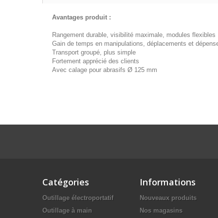
Avantages produit :
Rangement durable, visibilité maximale, modules flexibles
Gain de temps en manipulations, déplacements et dépense
Transport groupé, plus simple
Fortement apprécié des clients
Avec calage pour abrasifs Ø 125 mm
Catégories
Informations
Outillage électroportatif
Nouveaux produits
Outillage à main
Nos magasins