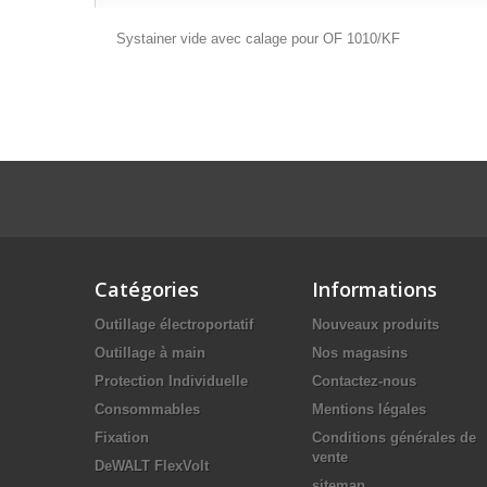
Systainer vide avec calage pour OF 1010/KF
Catégories
Informations
Outillage électroportatif
Nouveaux produits
Outillage à main
Nos magasins
Protection Individuelle
Contactez-nous
Consommables
Mentions légales
Fixation
Conditions générales de
vente
DeWALT FlexVolt
sitemap