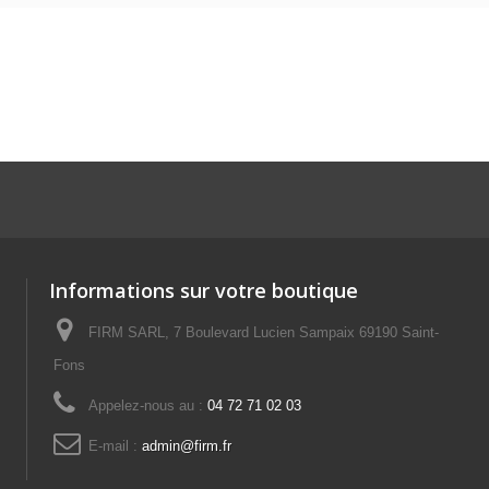
Informations sur votre boutique
FIRM SARL, 7 Boulevard Lucien Sampaix 69190 Saint-
Fons
Appelez-nous au :
04 72 71 02 03
E-mail :
admin@firm.fr