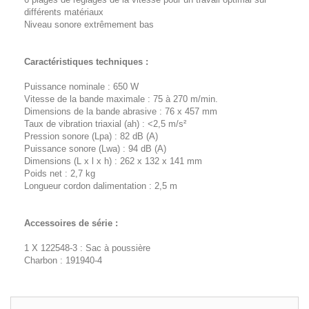
différents matériaux
Niveau sonore extrêmement bas
Caractéristiques techniques :
Puissance nominale : 650 W
Vitesse de la bande maximale : 75 à 270 m/min.
Dimensions de la bande abrasive : 76 x 457 mm
Taux de vibration triaxial (ah) : <2,5 m/s²
Pression sonore (Lpa) : 82 dB (A)
Puissance sonore (Lwa) : 94 dB (A)
Dimensions (L x l x h) : 262 x 132 x 141 mm
Poids net : 2,7 kg
Longueur cordon dalimentation : 2,5 m
Accessoires de série :
1 X 122548-3 : Sac à poussière
Charbon : 191940-4