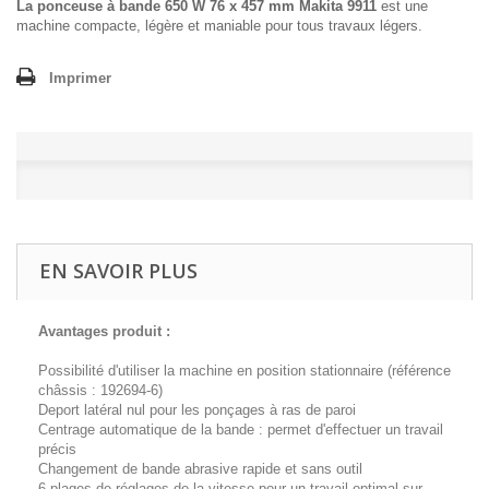
La ponceuse à bande 650 W 76 x 457 mm Makita 9911
est une
machine compacte, légère et maniable pour tous travaux légers.
Imprimer
EN SAVOIR PLUS
Avantages produit :
Possibilité d'utiliser la machine en position stationnaire (référence
châssis : 192694-6)
Deport latéral nul pour les ponçages à ras de paroi
Centrage automatique de la bande : permet d'effectuer un travail
précis
Changement de bande abrasive rapide et sans outil
6 plages de réglages de la vitesse pour un travail optimal sur