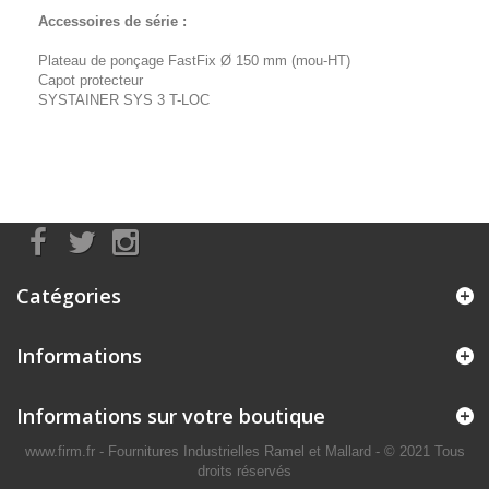
Accessoires de série :
Plateau de ponçage FastFix Ø 150 mm (mou-HT)
Capot protecteur
SYSTAINER SYS 3 T-LOC
Catégories
Informations
Informations sur votre boutique
www.firm.fr
- Fournitures Industrielles Ramel et Mallard -
© 2021 Tous
droits réservés