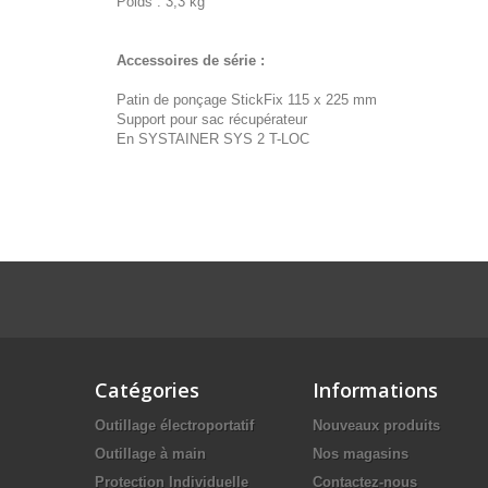
Poids : 3,3 kg
Accessoires de série :
Patin de ponçage StickFix 115 x 225 mm
Support pour sac récupérateur
En SYSTAINER SYS 2 T-LOC
Catégories
Informations
Outillage électroportatif
Nouveaux produits
Outillage à main
Nos magasins
Protection Individuelle
Contactez-nous