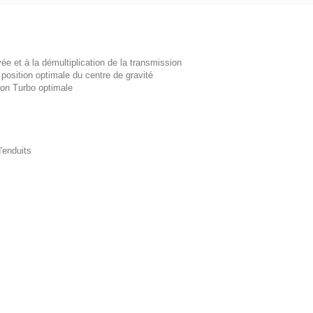
ée et à la démultiplication de la transmission
a position optimale du centre de gravité
piration Turbo optimale
'enduits