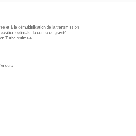
ée et à la démultiplication de la transmission
a position optimale du centre de gravité
piration Turbo optimale
'enduits