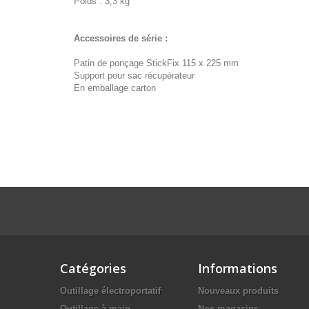
Poids : 3,3 kg
Accessoires de série :
Patin de ponçage StickFix 115 x 225 mm
Support pour sac récupérateur
En emballage carton
Catégories
Informations
Outillage électroportatif
Nouveaux produits
Outillage à main
Nos magasins