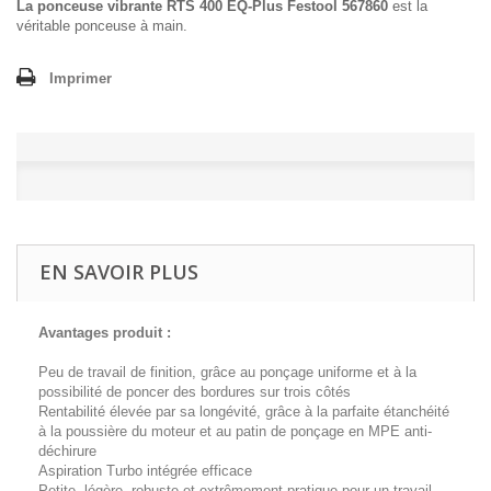
La ponceuse vibrante RTS 400 EQ-Plus Festool 567860
est la
véritable ponceuse à main.
Imprimer
EN SAVOIR PLUS
Avantages produit :
Peu de travail de finition, grâce au ponçage uniforme et à la
possibilité de poncer des bordures sur trois côtés
Rentabilité élevée par sa longévité, grâce à la parfaite étanchéité
à la poussière du moteur et au patin de ponçage en MPE anti-
déchirure
Aspiration Turbo intégrée efficace
Petite, légère, robuste et extrêmement pratique pour un travail