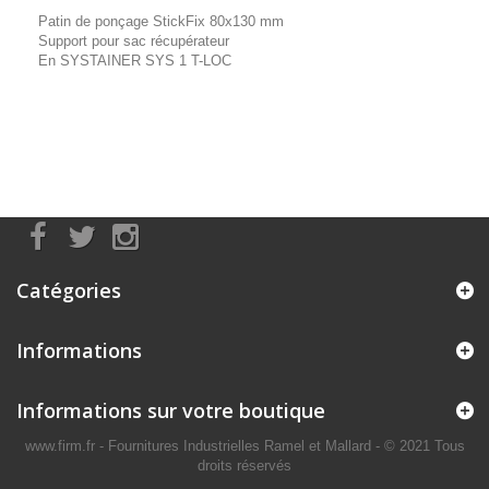
Patin de ponçage StickFix 80x130 mm
Support pour sac récupérateur
En SYSTAINER SYS 1 T-LOC
Catégories
Informations
Informations sur votre boutique
www.firm.fr
- Fournitures Industrielles Ramel et Mallard -
© 2021 Tous
droits réservés