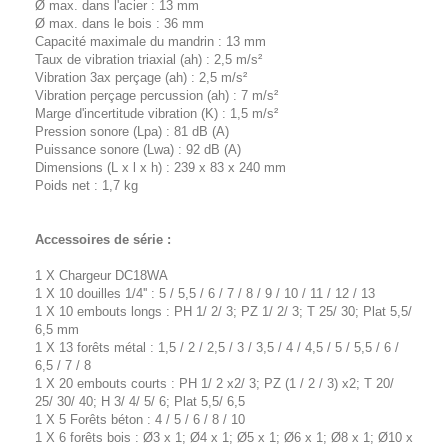
Ø max. dans l'acier : 13 mm
Ø max. dans le bois : 36 mm
Capacité maximale du mandrin : 13 mm
Taux de vibration triaxial (ah) : 2,5 m/s²
Vibration 3ax perçage (ah) : 2,5 m/s²
Vibration perçage percussion (ah) : 7 m/s²
Marge d'incertitude vibration (K) : 1,5 m/s²
Pression sonore (Lpa) : 81 dB (A)
Puissance sonore (Lwa) : 92 dB (A)
Dimensions (L x l x h) : 239 x 83 x 240 mm
Poids net : 1,7 kg
Accessoires de série :
1 X Chargeur DC18WA
1 X 10 douilles 1/4'' : 5 / 5,5 / 6 / 7 / 8 / 9 / 10 / 11 / 12 / 13
1 X 10 embouts longs : PH 1/ 2/ 3; PZ 1/ 2/ 3; T 25/ 30; Plat 5,5/
6,5 mm
1 X 13 forêts métal : 1,5 / 2 / 2,5 / 3 / 3,5 / 4 / 4,5 / 5 / 5,5 / 6 /
6,5 / 7 / 8
1 X 20 embouts courts : PH 1/ 2 x2/ 3; PZ (1 / 2 / 3) x2; T 20/
25/ 30/ 40; H 3/ 4/ 5/ 6; Plat 5,5/ 6,5
1 X 5 Forêts béton : 4 / 5 / 6 / 8 / 10
1 X 6 forêts bois : Ø3 x 1; Ø4 x 1; Ø5 x 1; Ø6 x 1; Ø8 x 1; Ø10 x