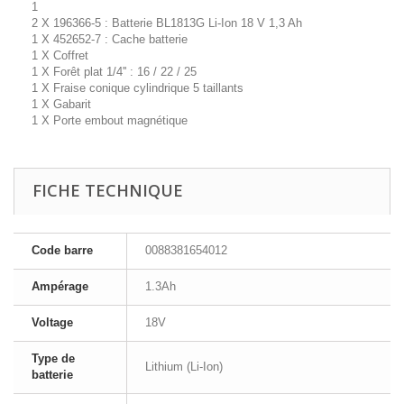
1
2 X 196366-5 : Batterie BL1813G Li-Ion 18 V 1,3 Ah
1 X 452652-7 : Cache batterie
1 X Coffret
1 X Forêt plat 1/4'' : 16 / 22 / 25
1 X Fraise conique cylindrique 5 taillants
1 X Gabarit
1 X Porte embout magnétique
FICHE TECHNIQUE
Code barre
0088381654012
Ampérage
1.3Ah
Voltage
18V
Type de
Lithium (Li-Ion)
batterie