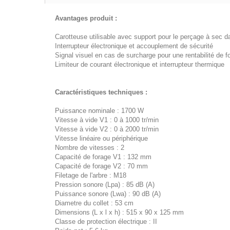
Avantages produit :
Carotteuse utilisable avec support pour le perçage à sec d
Interrupteur électronique et accouplement de sécurité
Signal visuel en cas de surcharge pour une rentabilité de f
Limiteur de courant électronique et interrupteur thermique
Caractéristiques techniques :
Puissance nominale : 1700 W
Vitesse à vide V1 : 0 à 1000 tr/min
Vitesse à vide V2 : 0 à 2000 tr/min
Vitesse linéaire ou périphérique
Nombre de vitesses : 2
Capacité de forage V1 : 132 mm
Capacité de forage V2 : 70 mm
Filetage de l'arbre : M18
Pression sonore (Lpa) : 85 dB (A)
Puissance sonore (Lwa) : 90 dB (A)
Diametre du collet : 53 cm
Dimensions (L x l x h) : 515 x 90 x 125 mm
Classe de protection électrique : II