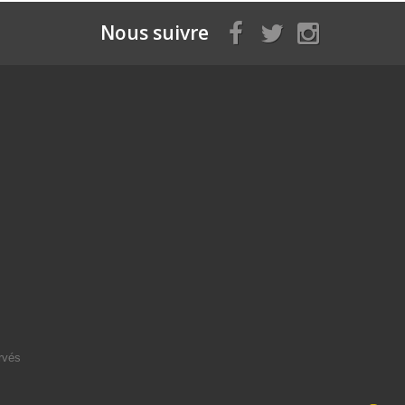
Nous suivre
rvés