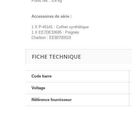
Poids net : 5,6 kg
Accessoires de série :
1 X P-45141 : Coffret synthétique
1 X EE7DE33695 : Poignée
Charbon : EE80700019
FICHE TECHNIQUE
Code barre
Voltage
Référence fournisseur