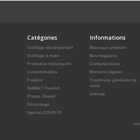
Catégories
Informations
Outillage électroportatif
Nouveaux produits
Outillage à main
Nos magasins
Protection Individuelle
Contactez-nous
Consommables
Mentions légales
Fixation
Conditions générales de
vente
DeWALT FlexVolt
sitemap
Promo_Dewalt
Déstockage
Spécial COVID-19
www