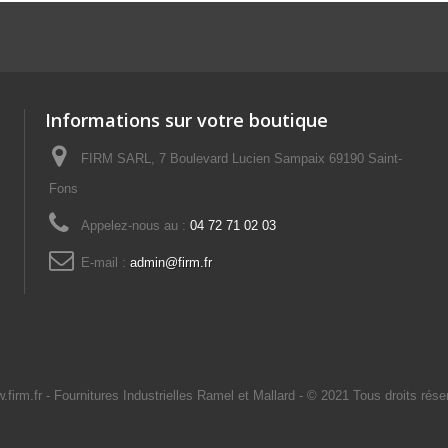
Informations sur votre boutique
FIRM SARL, 7 Boulevard Lucien Sampaix 69190 Saint-
Fons
Appelez-nous au :
04 72 71 02 03
E-mail :
admin@firm.fr
.firm.fr
- Fournitures Industrielles Ramel et Mallard -
© 2021 Tous droits rése