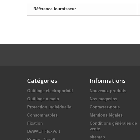
Référence fournisseur
Catégories
Informations
Outillage électroportatif
Nouveaux produits
Outillage à main
Nos magasins
Protection Individuelle
Contactez-nous
Consommables
Mentions légales
Fixation
Conditions générales de
vente
DeWALT FlexVolt
sitemap
Promo_Dewalt