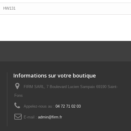
HW131
Informations sur votre boutique
FIRM SARL, 7 Boulevard Lucien Sampaix 69190 Saint-
Fons
Appelez-nous au :
04 72 71 02 03
E-mail :
admin@firm.fr