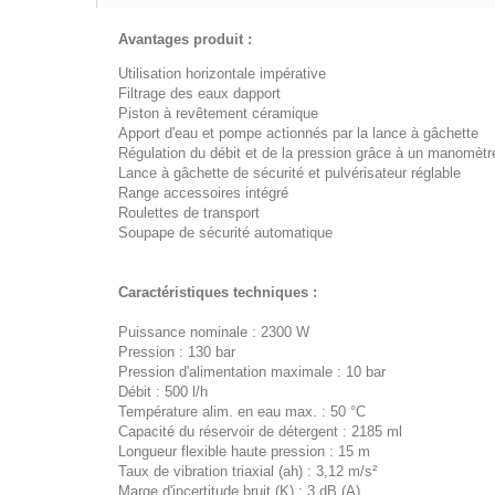
Avantages produit :
Utilisation horizontale impérative
Filtrage des eaux dapport
Piston à revêtement céramique
Apport d'eau et pompe actionnés par la lance à gâchette
Régulation du débit et de la pression grâce à un manomètre
Lance à gâchette de sécurité et pulvérisateur réglable
Range accessoires intégré
Roulettes de transport
Soupape de sécurité automatique
Caractéristiques techniques :
Puissance nominale : 2300 W
Pression : 130 bar
Pression d'alimentation maximale : 10 bar
Débit : 500 l/h
Température alim. en eau max. : 50 °C
Capacité du réservoir de détergent : 2185 ml
Longueur flexible haute pression : 15 m
Taux de vibration triaxial (ah) : 3,12 m/s²
Marge d'incertitude bruit (K) : 3 dB (A)