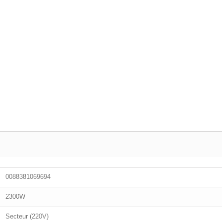
0088381069694
2300W
Secteur (220V)