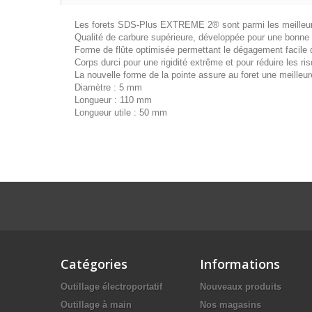
Les forets SDS-Plus EXTREME 2® sont parmi les meilleurs d
Qualité de carbure supérieure, développée pour une bonne 
Forme de flûte optimisée permettant le dégagement facile 
Corps durci pour une rigidité extrême et pour réduire les ri
La nouvelle forme de la pointe assure au foret une meilleur
Diamètre : 5 mm
Longueur : 110 mm
Longueur utile : 50 mm
Catégories
Informations
Outillage électroportatif
Nouveaux produits
Outillage à main
Nos magasins