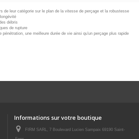
e leur catégorie sur le plan de la vitesse de perçage et la robustesse
longévité
des débris
sques de rupture
e pénétration, une meilleure durée de vie ainsi qu'un perçage plus rapide
Informations sur votre boutique
FIRM SARL, 7 Boulevard Lucien Sampaix 69190 Saint-
Fons