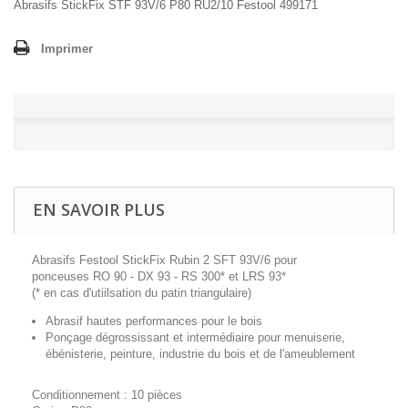
Abrasifs StickFix STF 93V/6 P80 RU2/10 Festool 499171
Imprimer
EN SAVOIR PLUS
Abrasifs Festool StickFix Rubin 2 SFT 93V/6 pour
ponceuses RO 90 - DX 93 - RS 300* et LRS 93*
(* en cas d'utiilsation du patin triangulaire)
Abrasif hautes performances pour le bois
Ponçage dégrossissant et intermédiaire pour menuiserie,
ébénisterie, peinture, industrie du bois et de l'ameublement
Conditionnement : 10 pièces