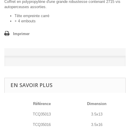
Coffret en polypropylène d'une grande robustesse contenant 2715 vis
autoperceuses assorties.
Tête empreinte carré
+ 4 embouts
Imprimer
EN SAVOIR PLUS
Référence
Dimension
TCQ35013
3.5x13
TCQ35016
3.5x16