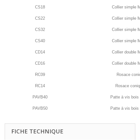
CS18
Collier simple
CS22
Collier simple
CS32
Collier simple
CS40
Collier simple
CD14
Collier double
CD16
Collier double
RC09
Rosace con
RC14
Rosace coni
PAVB40
Patte à vis boi
PAVB50
Patte à vis boi
FICHE TECHNIQUE