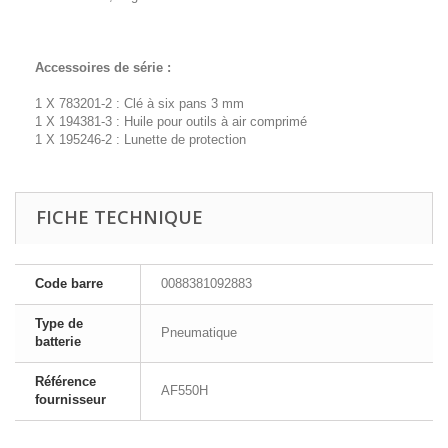
Accessoires de série :
1 X 783201-2 : Clé à six pans 3 mm
1 X 194381-3 : Huile pour outils à air comprimé
1 X 195246-2 : Lunette de protection
FICHE TECHNIQUE
Code barre
0088381092883
Type de
Pneumatique
batterie
Référence
AF550H
fournisseur