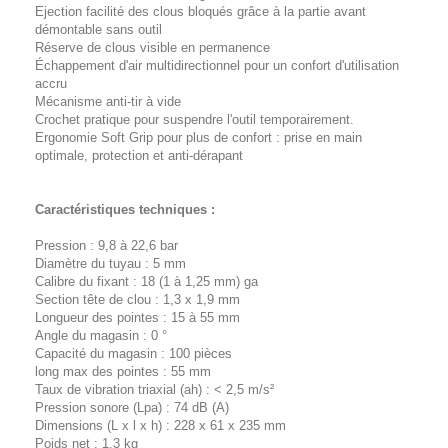
Ejection facilité des clous bloqués grâce à la partie avant
démontable sans outil
Réserve de clous visible en permanence
Échappement d'air multidirectionnel pour un confort d'utilisation
accru
Mécanisme anti-tir à vide
Crochet pratique pour suspendre l'outil temporairement.
Ergonomie Soft Grip pour plus de confort : prise en main
optimale, protection et anti-dérapant
Caractéristiques techniques :
Pression : 9,8 à 22,6 bar
Diamètre du tuyau : 5 mm
Calibre du fixant : 18 (1 à 1,25 mm) ga
Section tête de clou : 1,3 x 1,9 mm
Longueur des pointes : 15 à 55 mm
Angle du magasin : 0 °
Capacité du magasin : 100 pièces
long max des pointes : 55 mm
Taux de vibration triaxial (ah) : < 2,5 m/s²
Pression sonore (Lpa) : 74 dB (A)
Dimensions (L x l x h) : 228 x 61 x 235 mm
Poids net : 1,3 kg