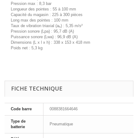
Pression max : 8,3 bar
Longueur des pointes : 55 à 100 mm
Capacité du magasin : 225 à 300 pièces
Long max des pointes : 100 mm
Taux de vibration triaxial (a
) : 5,35 m/s²
h
Pression sonore (Lpa) : 95,7 dB (A)
Puissance sonore (Lwa) : 96,9 dB (A)
Dimensions (L x l x h) : 338 x 153 x 418 mm
Poids net : 5,3 kg
FICHE TECHNIQUE
Code barre
0088381664646
Type de
Pneumatique
batterie