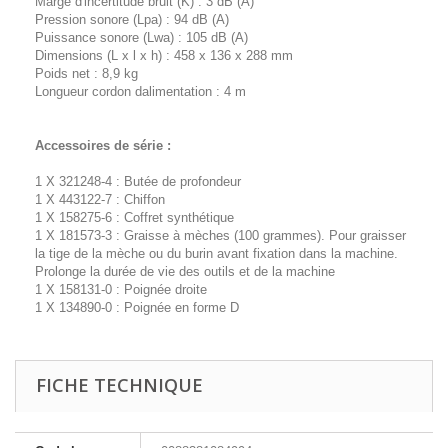
Marge d'incertitude bruit (K) : 3 dB (A)
Pression sonore (Lpa) : 94 dB (A)
Puissance sonore (Lwa) : 105 dB (A)
Dimensions (L x l x h) : 458 x 136 x 288 mm
Poids net : 8,9 kg
Longueur cordon dalimentation : 4 m
Accessoires de série :
1 X 321248-4 : Butée de profondeur
1 X 443122-7 : Chiffon
1 X 158275-6 : Coffret synthétique
1 X 181573-3 : Graisse à mèches (100 grammes). Pour graisser
la tige de la mèche ou du burin avant fixation dans la machine.
Prolonge la durée de vie des outils et de la machine
1 X 158131-0 : Poignée droite
1 X 134890-0 : Poignée en forme D
FICHE TECHNIQUE