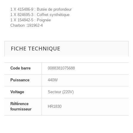
1 X 415486-9 : Butée de profondeur
1 X 824695-3 : Coffret synthétique
1 X 154842-5 : Poignée
Charbon :191962-4
FICHE TECHNIQUE
Code barre
0088381075688
Puissance
440W
Voltage
Secteur (220V)
Référence
HR1830
fournisseur