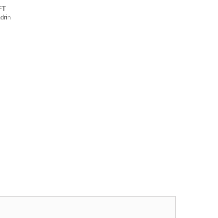
FT
drin