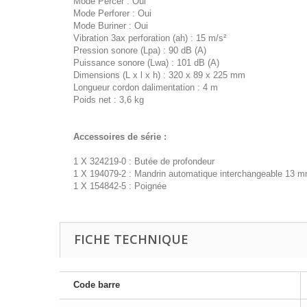
Mode Percer : Oui
Mode Perforer : Oui
Mode Buriner : Oui
Vibration 3ax perforation (ah) : 15 m/s²
Pression sonore (Lpa) : 90 dB (A)
Puissance sonore (Lwa) : 101 dB (A)
Dimensions (L x l x h) : 320 x 89 x 225 mm
Longueur cordon dalimentation : 4 m
Poids net : 3,6 kg
Accessoires de série :
1 X 324219-0 : Butée de profondeur
1 X 194079-2 : Mandrin automatique interchangeable 13 
1 X 154842-5 : Poignée
FICHE TECHNIQUE
Code barre