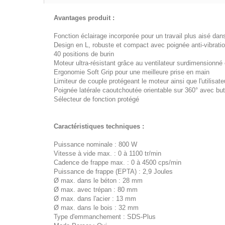
Avantages produit :
Fonction éclairage incorporée pour un travail plus aisé da
Design en L, robuste et compact avec poignée anti-vibrati
40 positions de burin
Moteur ultra-résistant grâce au ventilateur surdimensionné e
Ergonomie Soft Grip pour une meilleure prise en main
Limiteur de couple protégeant le moteur ainsi que l'utilisat
Poignée latérale caoutchoutée orientable sur 360° avec bu
Sélecteur de fonction protégé
Caractéristiques techniques :
Puissance nominale : 800 W
Vitesse à vide max. : 0 à 1100 tr/min
Cadence de frappe max. : 0 à 4500 cps/min
Puissance de frappe (EPTA) : 2,9 Joules
Ø max. dans le béton : 28 mm
Ø max. avec trépan : 80 mm
Ø max. dans l'acier : 13 mm
Ø max. dans le bois : 32 mm
Type d'emmanchement : SDS-Plus