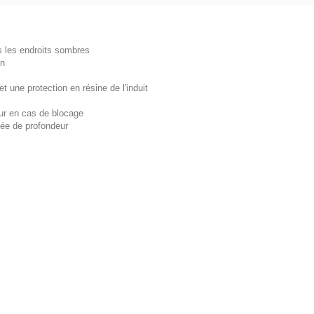
ns les endroits sombres
on
t une protection en résine de l'induit
eur en cas de blocage
tée de profondeur