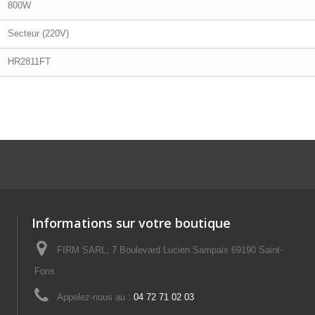
800W
Secteur (220V)
HR2811FT
Informations sur votre boutique
FIRM SARL, 7 Boulevard Lucien Sampaix 69190 Saint-
Fons
Appelez-nous au :
04 72 71 02 03