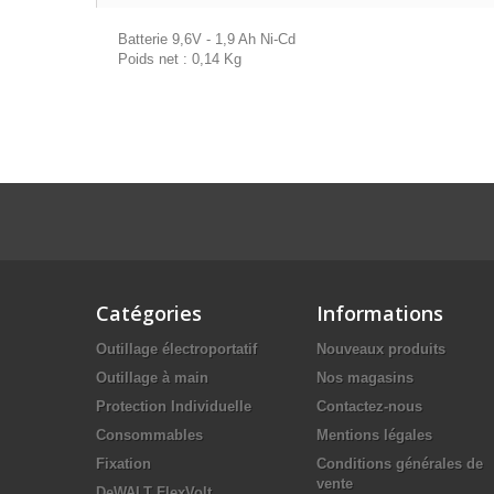
Batterie 9,6V - 1,9 Ah Ni-Cd
Poids net : 0,14 Kg
Catégories
Informations
Outillage électroportatif
Nouveaux produits
Outillage à main
Nos magasins
Protection Individuelle
Contactez-nous
Consommables
Mentions légales
Fixation
Conditions générales de
vente
DeWALT FlexVolt