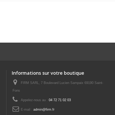
Informations sur votre boutique
FIRM SARL, 7 Boulevard Lucien Sampaix 69190 Saint-
Fons
Appelez-nous au :
04 72 71 02 03
E-mail :
admin@firm.fr