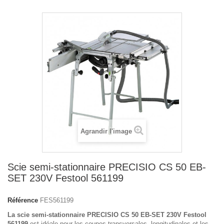
Agrandir l'image
Scie semi-stationnaire PRECISIO CS 50 EB-
SET 230V Festool 561199
Référence
FES561199
La scie semi-stationnaire PRECISIO CS 50 EB-SET 230V Festool
561199
est idéale pour les coupes transversales, longitudinales et les