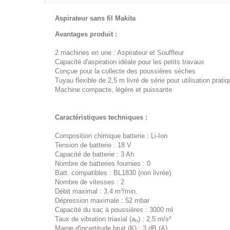
Aspirateur sans fil Makita
Avantages produit :
2 machines en une : Aspirateur et Souffleur
Capacité d'aspiration idéale pour les petits travaux
Conçue pour la collecte des poussières sèches
Tuyau flexible de 2,5 m livré de série pour utilisation pratiq
Machine compacte, légère et puissante
Caractéristiques techniques :
Composition chimique batterie : Li-Ion
Tension de batterie : 18 V
Capacité de batterie : 3 Ah
Nombre de batteries fournies : 0
Batt. compatibles : BL1830 (non livrée)
Nombre de vitesses : 2
Débit maximal : 3,4 m³/min.
Dépression maximale : 52 mbar
Capacité du sac à poussières : 3000 ml
Taux de vibration triaxial (a
) : 2,5 m/s²
h
Marge d'incertitude bruit (K) : 3 dB (A)