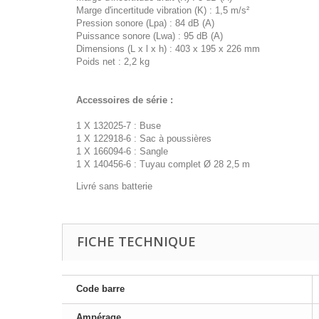
Marge d'incertitude vibration (K) : 1,5 m/s²
Pression sonore (Lpa) : 84 dB (A)
Puissance sonore (Lwa) : 95 dB (A)
Dimensions (L x l x h) : 403 x 195 x 226 mm
Poids net : 2,2 kg
Accessoires de série :
1 X 132025-7 : Buse
1 X 122918-6 : Sac à poussières
1 X 166094-6 : Sangle
1 X 140456-6 : Tuyau complet Ø 28 2,5 m
Livré sans batterie
FICHE TECHNIQUE
Code barre
Ampérage