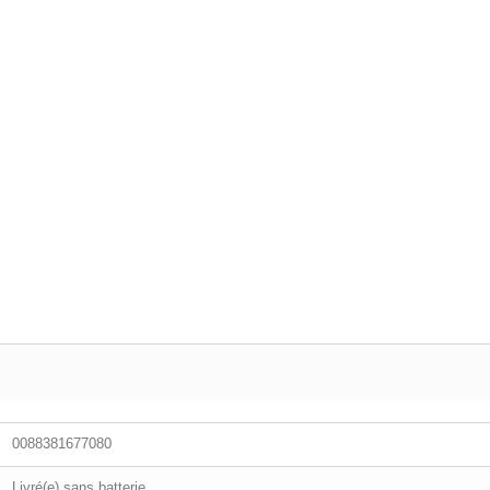
0088381677080
Livré(e) sans batterie