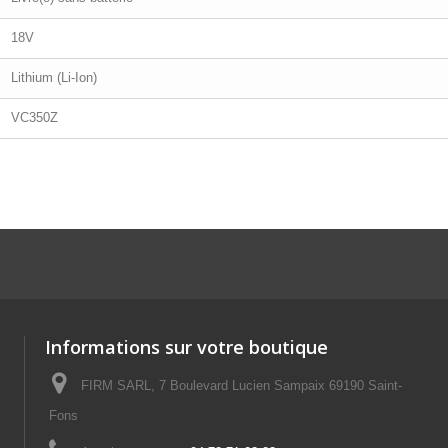
18V
Lithium (Li-Ion)
VC350Z
Informations sur votre boutique
FIRM SARL, 7 Boulevard Lucien Sampaix 69190 Saint-
Fons